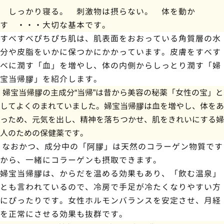
し
っかり寝る。
刺激物は摂らない。 体を動か
す
・・
・大切な基本です。
すべすべぴちぴち
肌は、肌表面をおおっている角質層の水
分や皮脂をいかに保つかにかかっています。
皮膚をすべす
べに潤す「血」を増やし、体の内側からしっとり潤す
「婦
宝当帰膠」を紹介します。
婦宝当帰膠の主成分“当帰”は昔から美容の秘薬「女性の宝」と
してよくのまれていました。婦宝当帰膠は血を増やし、体をあ
っため、元気を出し、精神を落ちつかせ、肌をきれいにする婦
人のための保健薬です。
なおかつ、成分中の「阿膠」は天然のコラーゲン物質です
から、一緒にコラーゲンも摂取できます。
婦宝当帰膠は、からだを温める効果もあり、「飲む温泉」
とも言われているので、冷房で手足が冷たくなりやすい方
にぴったりです。女性ホルモンバランスを安定させ、月経
を正常にさせる効果も抜群です。