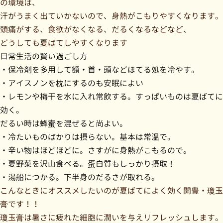
の環境は、
汗がうまく出ていかないので、身熱がこもりやすくなります。
頭痛がする、食欲がなくなる、だるくなるなどなど、
どうしても夏ばてしやすくなります
日常生活の賢い過ごし方
・保冷剤を多用して額・首・頭などほてる処を冷やす。
・アイスノンを枕にするのも安眠によい
・レモンや梅干を水に入れ常飲する。すっぱいものは夏ばてに
効く。
だるい時は蜂蜜を混ぜると尚よい。
・冷たいものばかりは摂らない。基本は常温で。
・辛い物はほどほどに。さすがに身熱がこもるので。
・夏野菜を沢山食べる。蛋白質もしっかり摂取！
・湯船につかる。下半身のだるさが取れる。
こんなときにオススメしたいのが夏ばてによく効く開豊・瓊玉
膏です！！
瓊玉膏は暑さに疲れた細胞に潤いを与えリフレッシュします。