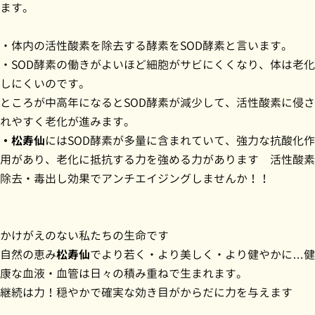
ます。
・
体内の活性酸素を除去する酵素をSOD酵素と言います。
・SOD酵素の働きがよいほど細胞がサビにくくなり、体は老化
しにくいのです。
ところが中高年になるとSOD酵素が減少して、活性酸素に侵さ
れやすく老化が進みます。
・松寿仙
にはSOD酵素が多量に含まれていて、強力な抗酸化作
用があり、老化に抵抗する力を強める力があります 活性酸素
除去・毒出し効果でアンチエイジングしませんか！！
かけがえのない私たちの生命です
自然の恵み
松寿仙
でより若く・より美しく・より健やかに
…健
康な血液・血管は日々の積み重ねで生まれます。
継続は力！穏やかで確実な効き目がからだに力を与えます