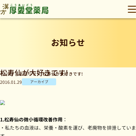
厚愛堂薬局
メ
お知らせ
松寿仙が大好きです!
松寿仙が大好きです!
ホーム
お知らせ
2016.01.29
アーカイブ
1.松寿仙の微小循環改善作用
：
・私たちの血液は、栄養・酸素を運び、老廃物を排泄していま