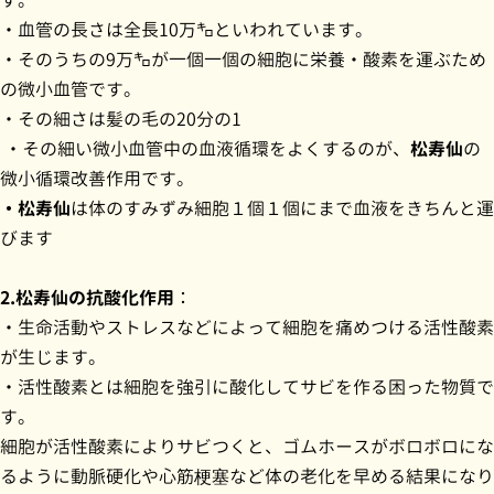
す。
・血管の長さは全長10万㌔といわれています。
・そのうちの9万㌔が一個一個の細胞に栄養・酸素を運ぶため
の微小血管です。
・その細さは髪の毛の20分の1
・その細い微小血管中の血液循環をよくするのが、
松寿仙
の
微小循環改善作用です。
・松寿仙
は体のすみずみ細胞１個１個にまで血液をきちんと運
びます
2.松寿仙の抗酸化作用
：
・生命活動やストレスなどによって細胞を痛めつける活性酸素
が生じます。
・活性酸素とは細胞を強引に酸化してサビを作る困った物質で
す。
細胞が活性酸素によりサビつくと、ゴムホースがボロボロにな
るように動脈硬化や心筋梗塞など体の老化を早める結果になり